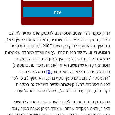
החוק מקנה לשר הפנים סמכות גם להעניק היתר שהייה לתושב
האזור, במקרים הומניטריים ומיוחדים, וזאת בהתאם לסעיף 3א1,
גם סעיף זה התווסף לחוק רק בשנת 2007. עם זאת,
במקרים
הומניטריים
, על שר הפנים להתייעץ עם וועדה מיוחדת שמתמנה
לנושא. כמו כן, תנאי בלעדיו אין למתן היתר שהייה במקרה
הומניטארי, הוא שלתושב האזור (או אחת המדינות בתוספת)
קרוב משפחה הנמצא בישראל כחוק.
[6]
בהשלמה לחריג
"ההומניטרי", קובע גם סעיף נוסף בחוק, הוא סעיף 3ב כי לשר
הפנים הסמכות להעניק אשרות שהייה בישראל גם במקרים
נקודתיים, כגון: עבודה בישראל, טיפול רפואי בישראל ועוד.
החוק מקנה גם סמכות כללית להעניק אשרת שהייה לתושבי
האזור, וזאת במקרים שבהם יש צורך במתן אשרה כגון זו, וגם
כאשר נראה שתושב האזור המבקש לשהות בישראל, מזדהה עם