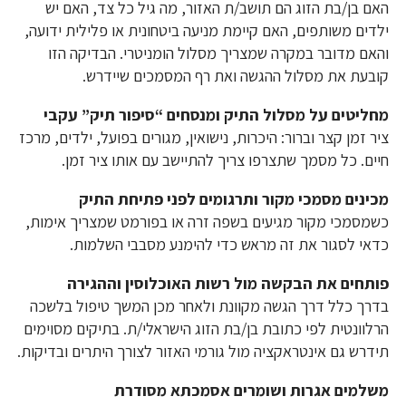
האם בן/בת הזוג הם תושב/ת האזור, מה גיל כל צד, האם יש
ילדים משותפים, האם קיימת מניעה ביטחונית או פלילית ידועה,
והאם מדובר במקרה שמצריך מסלול הומניטרי. הבדיקה הזו
קובעת את מסלול ההגשה ואת רף המסמכים שיידרש.
מחליטים על מסלול התיק ומנסחים “סיפור תיק” עקבי
ציר זמן קצר וברור: היכרות, נישואין, מגורים בפועל, ילדים, מרכז
חיים. כל מסמך שתצרפו צריך להתיישב עם אותו ציר זמן.
מכינים מסמכי מקור ותרגומים לפני פתיחת התיק
כשמסמכי מקור מגיעים בשפה זרה או בפורמט שמצריך אימות,
כדאי לסגור את זה מראש כדי להימנע מסבבי השלמות.
פותחים את הבקשה מול רשות האוכלוסין וההגירה
בדרך כלל דרך הגשה מקוונת ולאחר מכן המשך טיפול בלשכה
הרלוונטית לפי כתובת בן/בת הזוג הישראלי/ת. בתיקים מסוימים
תידרש גם אינטראקציה מול גורמי האזור לצורך היתרים ובדיקות.
משלמים אגרות ושומרים אסמכתא מסודרת