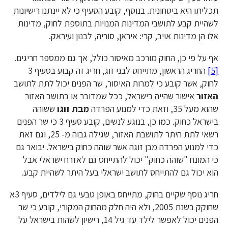
תכליתו היא ביטחונית. בנוסף, קובע הסעיף כי לא יינתנו רישיונות
לשהיית קבע לתושבי המדינות המנויות בתוספת לחוק, מדינות
אלו הן מדינות אויב, קרי: איראן, סוריה, לבנון ועיראק.
אף על פי כן, החוק מורכב מאיסור כולל, אך גם ממספר חריגים.
[5]
החריג הראשון, מתייחס לבני זוג, חריג זה קבוע בסעיף 3
לחוק, אשר קובע כי למרות האיסור, שר הפנים יכול לתת לתושב
האזור
אישור שהייה בישראל, ככל שמדובר או בתושב האזור
שהוא מעל 35, וזאת כדי למנוע הפרדה
מבת זוגו
ששוהה
בישראל כחוק. כמו כן, בנוגע לנשים, קובע סעיף 3 כי שר הפנים
רשאי לתת היתר לתושבת האזור, שגילה גבוה מ- 25, וגם זאת
כדי למנוע הפרדה מבן זוגה אשר שוהה כחוק בישראל. יבואר גם
כי המונח "שוהה כחוק" יכול להתייחס גם לאזרח ישראלי אבל
הוא יכול גם להתייחס לתושב ישראלי בעל היתר לשהיית קבע.
חריג נוסף שקיים בחוק, מתייחס באופן טבעי גם לילדים, סעיף 3א
שחוקק בשנת 2005, ולא היה חלק מהחוק המקורי, קובע כי שר
הפנים יכול לאפשר לילד עד גיל 14, רישיון לשהות בישראל על