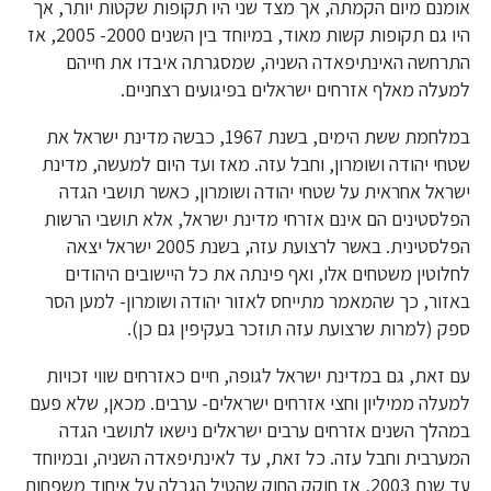
אומנם מיום הקמתה, אך מצד שני היו תקופות שקטות יותר, אך
היו גם תקופות קשות מאוד, במיוחד בין השנים 2000- 2005, אז
התרחשה האינתיפאדה השניה, שמסגרתה איבדו את חייהם
למעלה מאלף אזרחים ישראלים בפיגועים רצחניים.
במלחמת ששת הימים, בשנת 1967, כבשה מדינת ישראל את
שטחי יהודה ושומרון, וחבל עזה. מאז ועד היום למעשה, מדינת
ישראל אחראית על שטחי יהודה ושומרון, כאשר תושבי הגדה
הפלסטינים הם אינם אזרחי מדינת ישראל, אלא תושבי הרשות
הפלסטינית. באשר לרצועת עזה, בשנת 2005 ישראל יצאה
לחלוטין משטחים אלו, ואף פינתה את כל היישובים היהודים
באזור, כך שהמאמר מתייחס לאזור יהודה ושומרון- למען הסר
ספק (למרות שרצועת עזה תוזכר בעקיפין גם כן).
עם זאת, גם במדינת ישראל לגופה, חיים כאזרחים שווי זכויות
למעלה ממיליון וחצי אזרחים ישראלים- ערבים. מכאן, שלא פעם
במהלך השנים אזרחים ערבים ישראלים נישאו לתושבי הגדה
המערבית וחבל עזה. כל זאת, עד לאינתיפאדה השניה, ובמיוחד
עד שנת 2003, אז חוקק החוק שהטיל הגבלה על איחוד משפחות