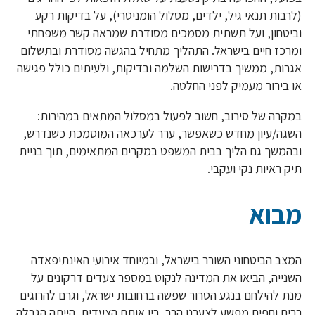
(לרבות תנאי גיל, ילדים, מסלול הומניטרי), על בדיקות רקע
וביטחון, ועל תשתית מסמכים מסודרת שמראה קשר משפחתי
ומרכז חיים בישראל. התהליך מתחיל בהגשה מסודרת ובתשלום
אגרות, ממשיך בדרישות השלמה ובדיקות, ולעיתים כולל פגישה
או בירור מעמיק לפני החלטה.
במקרה של סירוב, חשוב לפעול במסלול המתאים במהירות:
השגה/עיון מחדש כשאפשר, ערר לערכאה המוסמכת כשנדרש,
ובהמשך גם הליך בבית המשפט במקרים המתאימים, תוך בניית
תיק ראיות נקי ועקבי.
מבוא
המצב הביטחוני השורר בישראל, ובמיוחד אירועי האינתיפאדה
השנייה, הביאו את המדינה לנקוט במספר צעדים דרקונים על
מנת להילחם בנגע הטרור שפשה ברחובות ישראל, וגרם להרוגים
רבים וחפים מפשע לצערנו הרב. בין אותם הצעדים, הייתה הגבלה