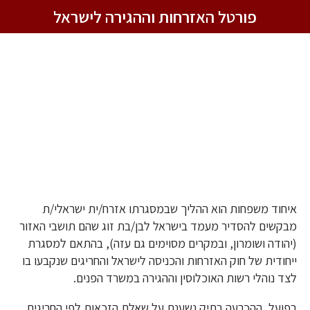
Foote
Skip
Skip
Skip
Skip
פורטל האזרחות וההגירה לישראל
to
to
to
to
content
primary
primary
footer
צור
navigation
sidebar
קשר:
072-
232894
Primar
איחוד משפחות פלסטיניות – הדין
הישראלי
Sideba
איחוד משפחות הוא ההליך שבמסגרתו אזרח/ית ישראלי/ת
מבקשים להסדיר מעמד בישראל לבן/בת זוג שהם תושבי האזור
(יהודה ושומרון, ובמקרים מסוימים גם עזה), בהתאם למסגרת
ייחודית של חוק האזרחות והכניסה לישראל והחריגים שנקבעו בו
לצד נוהלי רשות האוכלוסין וההגירה במשרד הפנים.
בפועל, ההכרעה בתיק נשענת על שאלת הזכאות לפי החריגים