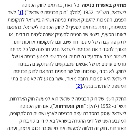
מחזיק באשרת כניסה
. כל זאת, בהתאם לחוק הכניסה
לישראל, תש"יב- 1952 (להלן: "חוק הכניסה לישראל").
[1]
לשר
הפנים, הסמכות להעניק אשרות כניסה ושהייה בישראל לתקופות
מסוימות, וזאת בהתאם לסעיף 2 לחוק הכניסה לישראל. בהתאם
לאותו הסעיף, רשאי שר הפנים להעניק אשרה לימים בודדים, או
לתקופה קצרה של מספר חודשים, וגם לתקופות ארוכות יותר.
הצורך להסדיר את הכניסה לישראל נובע מרצונה של כל מדינה
לשמור מצד אחד על גבולותיה, ומצד שני למנוע כניסה או של
גורמים עוינים או של אנשים שמבקשים להשתקע בה בניגוד
לחוק. לא בכדי, סמכותו של שר הפנים בהתאם לחוק הכניסה
לישראל היא סמכות רחבה מאוד, אשר בנוגע לה לא נוטים בתי
המשפט להתערב בנקל.
[2]
החלק השני של חוק הכניסה לישראל הוא למעשה חוק האזרחות,
תשי"ב- 1952 (להלן: "
חוק האזרחות
"). אם חוק הכניסה
לישראל עוסק בהסדרת עצם הכניסה לארץ ושהייה בה לתקופה,
המטבע השני של דיני ההגירה בישראל בא לידי ביטוי בחוק
האזרחות. חוק זה מלווה למעשה את מי שכבר נכנס ארצה, ועתה