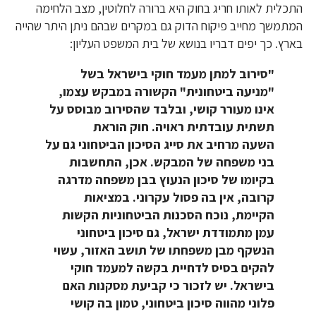
התכלית לאותו חריג בחוק היא ברורה לחלוטין, מצב הלחימה
המתמשך מחייב פיקוח הדוק גם במקרים שבהם ניתן היתר שהייה
בארץ. כך יפים דבריו בנושא של בית המשפט העליון:
"סירוב למתן מעמד חוקי בישראל בשל
"מניעה ביטחונית" הקשורה במבקש עצמו,
אינו מעורר קושי, ובלבד שהסירוב מבוסס על
תשתית עובדתית ראויה
.
חוק הוראת
השעה
מרחיב את סייג הסיכון הביטחוני גם על
בני משפחה של המבקש. אכן, התחשבות
בקיומו של סיכון הנעוץ בבן משפחה מדרגה
קרובה, אין בה פסול עקרוני. במציאות
הקיימת, נוכח הסכנות הביטחוניות הקשות
עמן מתמודדת ישראל, גם סיכון ביטחוני
הנשקף מבן משפחתו של תושב האזור, עשוי
להקים בסיס לדחיית בקשה למעמד חוקי
בישראל. יש לזכור כי קביעת מסקנות האם
פלוני מהווה סיכון ביטחוני, טמון בה קושי