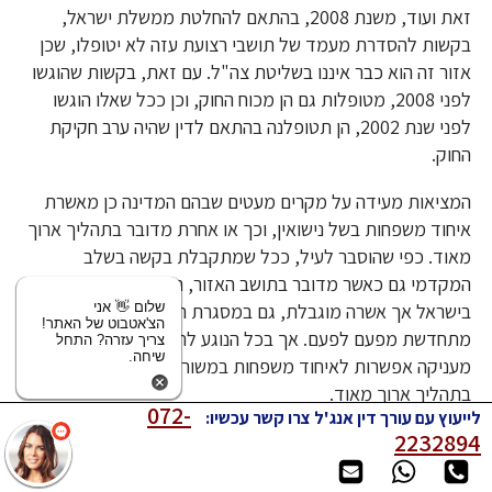
זאת ועוד, משנת 2008, בהתאם להחלטת ממשלת ישראל,
בקשות להסדרת מעמד של תושבי רצועת עזה לא יטופלו, שכן
אזור זה הוא כבר איננו בשליטת צה"ל. עם זאת, בקשות שהוגשו
לפני 2008, מטופלות גם הן מכוח החוק, וכן ככל שאלו הוגשו
לפני שנת 2002, הן תטופלנה בהתאם לדין שהיה ערב חקיקת
החוק.
המציאות מעידה על מקרים מעטים שבהם המדינה כן מאשרת
איחוד משפחות בשל נישואין, וכך או אחרת מדובר בתהליך ארוך
מאוד. כפי שהוסבר לעיל, ככל שמתקבלת בקשה בשלב
המקדמי גם כאשר מדובר בתושב האזור, ניתנת אשרת שהייה
שלום 👋 אני
בישראל אך אשרה מוגבלת, גם במסגרת ההליך המדורג האשרה
הצ'אטבוט של האתר!
מתחדשת מפעם לפעם. אך בכל הנוגע לתושבי האזור, המדינה
צריך עזרה? התחל
שיחה.
מעניקה אפשרות לאיחוד משפחות במשורה, וכך או אחרת מדובר
בתהליך ארוך מאוד.
072-
לייעוץ עם עורך דין אנג'ל צרו קשר עכשיו:
2232894
היעזרות בעורך דין לאיחוד משפחות: