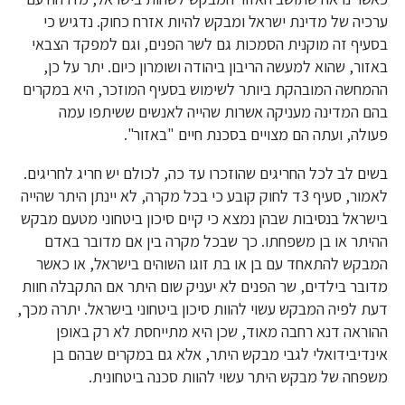
ערכיה של מדינת ישראל ומבקש להיות אזרח כחוק. נדגיש כי
בסעיף זה מוקנית הסמכות גם לשר הפנים, וגם למפקד הצבאי
באזור, שהוא למעשה הריבון ביהודה ושומרון כיום. יתר על כן,
ההמחשה המובהקת ביותר לשימוש בסעיף המוזכר, היא במקרים
בהם המדינה מעניקה אשרות שהייה לאנשים ששיתפו עמה
פעולה, ועתה הם מצויים בסכנת חיים "באזור".
בשים לב לכל החריגים שהוזכרו עד כה, לכולם יש חריג לחריגים.
לאמור, סעיף 3ד לחוק קובע כי בכל מקרה, לא יינתן היתר שהייה
בישראל בנסיבות שבהן נמצא כי קיים סיכון ביטחוני מטעם מבקש
ההיתר או בן משפחתו. כך שבכל מקרה בין אם מדובר באדם
המבקש להתאחד עם בן או בת זוגו השוהים בישראל, או כאשר
מדובר בילדים, שר הפנים לא יעניק שום היתר אם התקבלה חוות
דעת לפיה המבקש עשוי להוות סיכון ביטחוני בישראל. יתרה מכך,
ההוראה דנא רחבה מאוד, שכן היא מתייחסת לא רק באופן
אינדיבידואלי לגבי מבקש היתר, אלא גם במקרים שבהם בן
משפחה של מבקש היתר עשוי להוות סכנה ביטחונית.