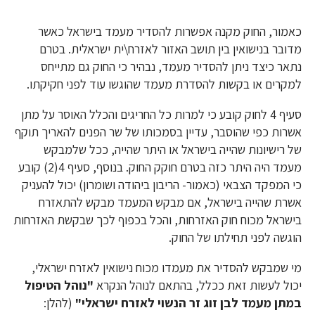
כאמור, החוק מקנה אפשרות להסדיר מעמד בישראל כאשר
מדובר בנישואין בין תושב האזור לאזרח\ית ישראלית. בטרם
נתאר כיצד ניתן להסדיר מעמד, נבהיר כי החוק גם מתייחס
למקרים או בקשות להסדרת מעמד שהוגשו עוד לפני חקיקתו.
סעיף 4 לחוק קובע כי למרות כל החריגים והכלל האוסר על מתן
אשרות כפי שהוסבר, עדיין בסמכותו של שר הפנים להאריך תוקף
של רישיונות שהייה בישראל או היתר שהייה, ככל שלמבקש
מעמד היה היתר כזה בטרם חוקק החוק. בנוסף, סעיף 4(2) קובע
כי המפקד הצבאי (כאמור- הריבון ביהודה ושומרון) יכול להעניק
אשרת שהייה בישראל, אם מבקש המעמד מבקש להתאזרח
בישראל מכוח חוק האזרחות, והכל בכפוף לכך שבקשת האזרחות
הוגשה לפני תחילתו של החוק.
מי שמבקש להסדיר את מעמדו מכוח נישואין לאזרח ישראלי,
יכול לעשות זאת ככלל, בהתאם לנוהל הנקרא
"נוהל הטיפול
במתן מעמד לבן זוג זר הנשוי לאזרח ישראלי"
(להלן: