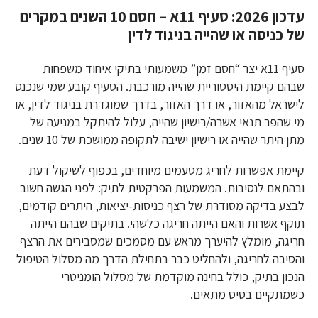
עדכון 2026: סעיף 11א – חסם 10 השנים במקרים
של כניסה או שהייה בניגוד לדין
סעיף 11א יצר “חסם זמן” משמעותי בתיקי איחוד משפחות
שבהם קיימת היסטוריית שהייה מורכבת. הסעיף קובע שמי שנכנס
לישראל מהאזור, או דרך האזור, בדרך שמוגדרת בניגוד לדין, או
מי שהפר תנאי אשרה/רישיון שהייה, עלול להיתקל במניעה של
מתן היתר שהייה או רישיון ישיבה לתקופה ממושכת של 10 שנים.
קיימת אפשרות לחריג מטעמים מיוחדים, בכפוף לשיקול דעת
ובהתאם לנסיבות. המשמעות הפרקטית לתיק: לפני הגשה חשוב
לבצע בדיקה מסודרת של רצף כניסות-יציאות, היתרים קודמים,
תוקף אשרות והאם הייתה חריגה כלשהי. בתיקים שבהם הייתה
חריגה, מומלץ להיערך מראש עם מסמכים שמסבירים את הרצף
והסיבה לחריגה, ולהחליט כבר בתחילת הדרך מה מסלול הטיפול
הנכון בתיק, כולל בחינה מוקדמת של מסלול הומניטרי
כשמתקיים בסיס מתאים.