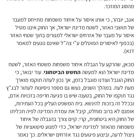
מהסוג המוזכר.
אגב, יובהר, כי אותו איסור על איחוד משפחות מתייחס למעבר
של תושבי האזור, לשטח מדינת ישראל, אך החוק איננו מטיל
איסור על מעבר של אזרחים ישראלי למגורים בתוך שטחי האזור
(בכפוף לאיסורים המוטלים ע"י צה"ל שאינם נוגעים למאמר
דנא).
מכאן, שהרקע על הגבלת איחוד משפחות משטחי האזור, לשטח
מדינת ישראל הוא למעשה
החשש הביטחוני
. עוד יבואר, כי
החוק הוגבל ועודנו מוגבל בזמן, אך נכון לעתה תוקפו מוארך
מעת לעת. במהלך השנים, נעשו גם מספר ניסיונות לעתור לבג"ץ
נגד תוקפו של החוק, בטענה שיש בו פגיעה חריפה בזכויות אדם,
ובכלל זה בזכות להינשא. בית המשפט העליון בכל העתירות,
אומנם לא ברוב מוחלט, קיבל את עמדת המדינה לפיה תכליתו
של החוק היא ביטחונית, קרי: קיים צורך בהגבלה של איחוד
משפחות מהאזור למדינת ישראל, כדי למנוע סיטואציות של
ניצול לרעה, וביצוע פיגועים נגד אזרחים ישראלים. כך נאמר