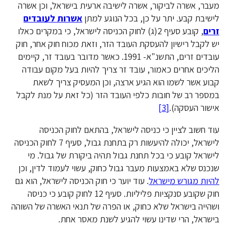
מעבר, אשרה לביקור, אשרה לישיבה ארעית בישראל, וכן אשרה
לישיבת קבע. יתר על כן, בכל הנוגע למתן
אשרות לעובדים
זרים
, קובע סעיף 2(ג) לחוק הכניסה לישראל, כי במקרים כאלו
יש לקבל רישיון להעסקת העובד הזר, וזאת מכוח חוק אחר, חוק
עובדים זרים, התשנ"א- 1991. כאשר מדובר בעובד זר, קיימים
הליכים אחרים כאמור, עובד זר צריך להיות בעל מקום עבודה
קבוע אשר לשמו הוא הגיע ארצה, וכן המעסיק צריך לשאת
במספר רב של חובות כלפי העובד הזר (כל זאת על מנת לקבל
אישור העסקה).
[3]
עוד חשוב לציין כי כניסה לישראל, בהתאם לחוק הכניסה
לישראל, יכולה להיעשות רק בתחנת גבול, סעיף 7 לחוק הכניסה
לישראל קובע כי בכל תחנת גבול תהיה ביקורת של גבול. מי
שנכנס שלא באמצעות מעבר גבול כחוק, עשוי לעמוד לדין, וכן
להיות מגורש מישראל
. עוד יוער כי חוק הכניסה לישראל, הוא גם
חוק שקובע סנקציות פליליות. סעיף 12 לחוק קובע כי כניסה
ושהייה בישראל שלא כחוק, או הפרה של תנאי האשרה של השוהה
בישראל, הרי שדינו עשוי להגיע לשנת מאסר אחת.