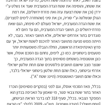
בשנת 1967, לאחר מלחמת ששת הימים, מדינת ישראל הרחיבה
את שטחה, והוסיפה את שטח הגדה המערבית שעד אז נשלט ע"י
ירדן (וכן את שטח רצועת עזה ואת מזרח ירושלים), את רמת
הגולן שנשלטה ע"י סוריה, וכן את סיני (שהוחזרה לימים למצרים).
את שטח הגדה המערבית, ישראל מעולם לא סיפחה, הגם שאת
מזרח ירושלים כן. תושבי הגדה המערבית, הם עד היום לא
מוגדרים בתור אזרחים ישראלים, אלא תושבי האזור. בעבר, לא
הייתה ממש מניעה מתושבי האזור להיכנס לשטח ישראל, אך עם
פרוץ האינתיפאדה הראשונה, החלה הגבלה משמעותית יותר
מטעמים ביטחוניים. כמו כן, לימים, נחתם גם הסכם אוסלו, אשר
כונן אוטונומיה בשטחים מסוימים בתוך הגדה המערבית, כך
שנוצר מצב שישנם תושבים פלסטינים שהם תחת שלטון ישראלי
אזרחי וביטחוני, כאלו שהם תחת שלטון ביטחוני ישראלי בלבד,
וכאלו שהם תושבי האוטונומיה (היינו: שטח "A").
בכלל, מאז הסכמי אוסלו, וגם לפני (במקרים מסוימים) הוכרז
האזור בתור שטח צבאי סגור, מי שאמון על האכיפה בנדון הוא
המפקד הצבאי. בכלל, סעיף 318 לצו בדבר הוראת הביטחון,
[נוסח משולב] (יהודה ושומרון), תש"ע- 2009 (להלן: "צו הוראת