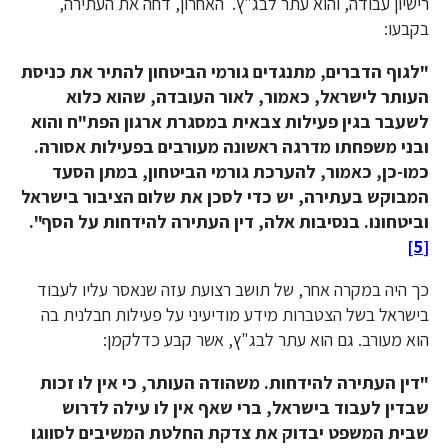
רישיון עבודה, והוא עתר לבג"ץ. האחרון, דחה את העתירה,
בקבעו:
"לגוף הדברים, מתנגדים גורמי הביטחון להתיר את כניסת
העותר לישראל, כאמור, לאור העובדה, שהוא כלוא
לשעבר בגין פעילות צבאית במסגרת ארגון הפת"ח והוא
ובני משפחתו מדרגה ראשונה מעורבים בפעילות אסורה.
כמו-כן, כאמור, להערכת גורמי הביטחון, במתן הסעד
המבוקש בעתירה, יש כדי לסכן את שלום הציבור בישראל
וביטחונו. בנסיבות אלה, דין העתירה להידחות על הסף".
[5]
כך היה במקרה אחר, של תושב רצועת עזה שנאסר עליו לעבוד
בישראל בשל הצטברות מידע מודיעיני על פעילות חבלנית בה
הוא מעורב. גם הוא עתר לבג"ץ, אשר קבע כדלקמן:
"דין העתירה להידחות. משהודה העותר, כי אין לו זכות
שבדין לעבוד בישראל, ברי שאף אין לו עילה לדרוש
שבית המשפט יבדוק את צדקת החלטת המשיבים לסווגו