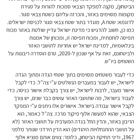
הביטחון), מקנה למפקד הצבאי סמכות להורות על סגירת
מקומות מסוימים באזור, והכרזה עליהם כשטח צבאי סגור.
לדוגמא: שטח A, מוגדר בתור שטח צבאי סגור לכניסת ישראלים.
כמו כן, חשוב להדגיש כי מדינת ישראל עדיין שולטת באזור מכוח
תפיסה לוחמתית, ומכוח תפיסה זו, ומכוחן של אמנות
בינלאומיות, למדינת ישראל יש אחריות לתושבי האזור
ולביטחונם, זאת על אף שנכון ל-2020, טרם הוסדרה ריבונות על
השטחים ביו"ש.
כדי לעבור משטחים מסוימים בתוך שטחי הגדה ומתוך הגדה
לישראל, יש לעבור במעברים הנשלטים ע"י צה"ל. כדי לקבל
אישור מעבר, לרבות לישראל, יש צורך בקבלת אישור כניסה. כדי
לעבוד בישראל, מה שתושבי האזור עושים כבר שנים, יש צורך
לקבל אישור עבודה בישראל. אישורים אלו ניתנים ע"י המפקד
הצבאי, שהוא למעשה אלוף פיקוד מרכז. צה"ל כאמור, הוא
הריבון באזור, והדין החל בגדה המערבית על תושבי האזור (לא
על תושבי ההתנחלויות היהודים) הוא הדין הירדני שנותר מלפני
1967, ודיני תחיקת הביטחון, כלומר: צווים אותם מוציא אלוף