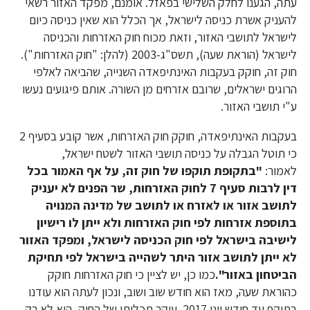
עתה, הגענו לחלק השלישי בפאזל. אומנם, מפקד האזור רשאי
להעניק אשרת כניסה לישראל, אך הכלל הוא שאין כניסה כיום
לישראל לתושבי האזור, וזאת מכוח חוק האזרחות והכניסה
לישראל (הוראת שעה), תשס"ג-2003 (להלן: "חוק האזרחות").
חוק זה, חוקק בעקבות האינתיפאדה השנייה, שהביאה לאלפי
הרוגים ישראלים, שרובם אזרחים מן השורה. אותם פיגועים נעשו
ע"י תושבי האזור.
בעקבות האינתיפאדה, חוקק חוק האזרחות, אשר קובע בסעיף 2
כי תוטל הגבלה על כניסה תושבי האזור לשטח ישראל,
לאמור:
"בתקופת תוקפו של חוק זה, על אף האמור בכל
דין לרבות סעיף 7 לחוק האזרחות, שר הפנים לא יעניק
לתושב אזור או לאזרח או לתושב של מדינה המנויה
בתוספת אזרחות לפי חוק האזרחות ולא ייתן לו רישיון
לישיבה בישראל לפי חוק הכניסה לישראל, ומפקד האזור
לא ייתן לתושב אזור היתר לשהייה בישראל לפי תחיקת
הביטחון באזור".
כמו כן, יש לציין כי חוק האזרחות חוקק
כהוראת שעה, מאז הוא חודש שוב ושוב, ונכון לעתה הוא עודנו
בתוקף עד חודש יוני 2017. עיקר תכליתו של החוק, היא לא רק