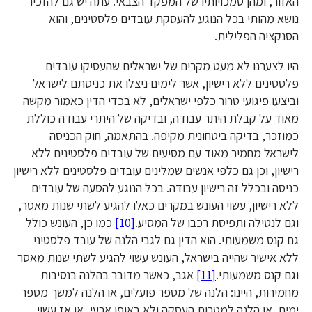
האזור, ומהן סמכויותיו של המפקד הצבאי. עתה יש גם להזכיר
נושא מהותי בכל הנוגע להעסקת עובדים פלסטינים, והוא
הסנקציה הפלילית.
היו לצערנו לא מעט מקרים של ישראלים שהעסיקו עובדים
פלסטינים ללא רישיון, אשר לימים ניצלו את כניסתם לישראל
וביצעו פיגועי טרור כלפי ישראלים, לא בכדי הדין כאמור מקשה
מאוד על קבלת היתר עבודה, ובדיקה של היתרי עבודה כוללת
כמוזכר, בדיקה ביטחונית מקיפה. בהתאמה, חוק הכניסה
לישראל מחמיר מאוד עם מסיעים של עובדים פלסטינים ללא
רישיון, וכן גם כלפי אנשים שמלינים עובדים פלסטינים ללא רישיון
כניסה ובכלל זה רישיון עבודה. בכל הנוגע להסעה של עובדים
ללא רישיון, עשוי העונש במקרים כאלו להגיע לשתי שנות מאסר,
וגם לנטילה ותפיסת רכבו של המסיע.
[10]
כמו כן, העונש כולל
גם קנס משמעותי. הוא הדין גם לגבי הלנה של עובד פלסטיני
ללא אישיר שהייה בישראל, העונש עשוי להגיע לשתי שנות מאסר
וגם קנס משמעותי.
[11]
אגב, כאשר מדובר בהלנה בנסיבות
מחמירות, היינו: הלנה של מספר פועלים, או הלנה למשך מספר
ימים, או הלנה למטרות העסקה ולא באופן ארעי, או אז עשוי