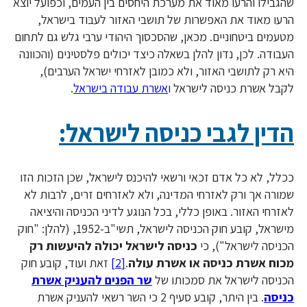
שהגבילו והרעו מאוד את מערכת היחסים בין העמים, וכפועל יוצא
הרעו מאוד את האפשרות של תושבי האזור לעבוד בישראל,
מטעמים ביטחוניים. מכאן, שהסכסוך היהודי ערבי גלש גם לתחום
העבודה. לכן, נדון להלן בשאלה כיצד יכולים פלסטינים (והכוונה
היא רק לתושבי האזור, ולא כמובן לאזרחי ישראל הערבים),
לקבל אשרת כניסה לישראל ו
אשרת עבודה בישראל
.
הדין לגבי כניסה לישראל:
ככלל, לא כל אדם זכאי ורשאי להיכנס לישראל, שכן הזכות הזו
שמורה אך ורק לאזרחי המדינה, ולא לאזרחים זרים, לרבות לא
לאזרחי האזור. באופן כללי, בכל הנוגע לדיני הכניסה והיציאה
מישראל, קובע חוק הכניסה לישראל, תשי"ב-1952, (להלן: "חוק
הכניסה לישראל"), כי
כניסה לישראל יכולה להיעשות רק
מכוח אשרת כניסה או אשרת עולה
.
[2]
זאת ועוד, קובע חוק
הכניסה לישראל את סמכותו של
שר הפנים להעניק אשרת
כניסה
. בין היתר, קובע סעיף 2 כי השר רשאי להעניק אשרת