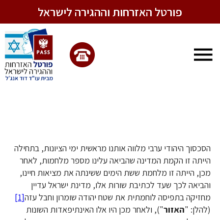
Foote
Skip
Skip
Skip
Skip
פורטל האזרחות וההגירה לישראל
to
to
to
to
content
primary
primary
footer
צור
navigation
sidebar
קשר:
072-
Menu
232894
Primar
אישורי עבודה לפלסטינים – הדין
המשפטי והמעשי
Sideba
הסכסוך היהודי ערבי מלווה אותנו מראשית ימי הציונות, בתחילה
הייתה זו הקמת המדינה שהביאה עלינו מספר מלחמות, לאחר
מכן, הייתה זו מלחמת ששת הימים ששינתה את מציאות חיינו,
והביאה לכך שעד לכתיבת שורות אלו, מדינת ישראל עדיין
מחזיקה בתפיסה לוחמתית את שטח יהודה שומרון וחבל עזה
[1]
(להלן: "
האזור
"), ולאחר מכן היו אלו האינתיפאדות השונות