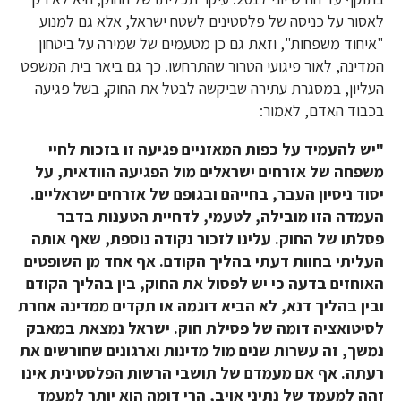
לאסור על כניסה של פלסטינים לשטח ישראל, אלא גם למנוע
"איחוד משפחות", וזאת גם כן מטעמים של שמירה על ביטחון
המדינה, לאור פיגועי הטרור שהתרחשו. כך גם ביאר בית המשפט
העליון, במסגרת עתירה שביקשה לבטל את החוק, בשל פגיעה
בכבוד האדם, לאמור:
"יש להעמיד על כפות המאזניים פגיעה זו בזכות לחיי
משפחה של אזרחים ישראלים מול הפגיעה הוודאית, על
יסוד ניסיון העבר, בחייהם ובגופם של אזרחים ישראליים.
העמדה הזו מובילה, לטעמי, לדחיית הטענות בדבר
פסלתו של החוק. עלינו לזכור נקודה נוספת, שאף אותה
העליתי בחוות דעתי בהליך הקודם. אף אחד מן השופטים
האוחזים בדעה כי יש לפסול את החוק, בין בהליך הקודם
ובין בהליך דנא, לא הביא דוגמה או תקדים ממדינה אחרת
לסיטואציה דומה של פסילת חוק. ישראל נמצאת במאבק
נמשך, זה עשרות שנים מול מדינות וארגונים שחורשים את
רעתה. אף אם מעמדם של תושבי הרשות הפלסטינית אינו
זהה למעמד של נתיני אויב, הרי דומה הוא יותר למעמד