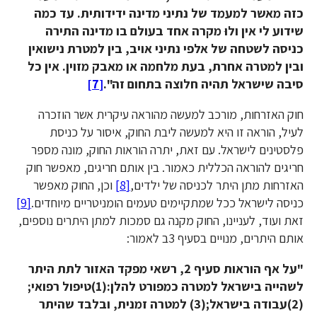
כזה מאשר למעמד של נתיני מדינה ידידותית. עד כמה
שידוע לי אין ולוּ מקרה אחד בעולם בו מדינה התירה
כניסה לשטחה של אלפי נתיני אויב, בין למטרת נישואין
ובין למטרה אחרת, בעת מלחמה או מאבק מזוין. אין כל
סיבה שישראל תהיה חלוצה בתחום זה".
[7]
חוק האזרחות, מורכב למעשה מהוראה עיקרית אשר הוזכרה
לעיל, הוראה זו היא למעשה ליבת החוק, איסור על כניסת
פלסטינים לישראל. עם זאת, יתרה הוראות החוק, מונה מספר
חריגים להוראה הכללית כאמור. בין אותם חריגים, מאפשר חוק
האזרחות מתן היתר לכניסה של ילדים,
[8]
וכן, החוק מאפשר
כניסה לישראל ככל שמתקיימים טעמים הומניטריים מיוחדים.
[9]
זאת ועוד, לעניינו, החוק מקנה גם סמכות למתן היתרים נוספים,
אותם היתרים, מנויים בסעיף 3ב לאמור:
"על אף הוראות סעיף 2, רשאי מפקד האזור לתת היתר
לשהייה בישראל למטרה כמפורט להלן:(1)טיפול רפואי;
(2)עבודה בישראל;(3)
למטרה זמנית, ובלבד שהיתר