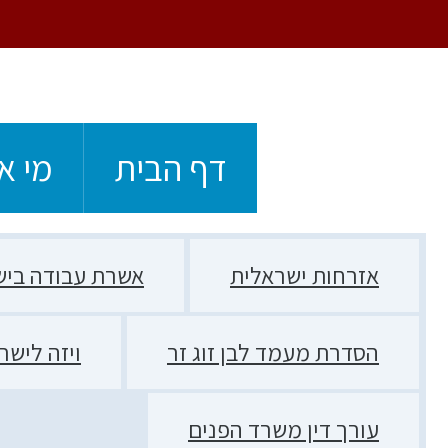
Foote
Skip
Skip
Skip
Skip
to
to
to
to
חיפוש
content
primary
primary
footer
navigation
sidebar
דף הבית
מי א
אזרחות ישראלית
אשרת עבודה ביש
הסדרת מעמד לבן זוג זר
ויזה לישר
עורך דין משרד הפנים