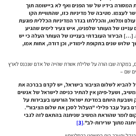
 המסורה בידיו של שר הפנים ואף לא ביישומה תוך
 לעצמו. מטיבה של מדיניות כזו, שהתוויית הקו
ולם ומלואו, והכללתו בגדר המדיניות הכללית פוגעת
 עניינו של העותר שלפנינו, איש צעיר לימים שהגיע
טין ובשהותו הקצרה כאן מלאו לו 18 שנים. […] הבירור העובדתי בעניינו של העותר העלה כי יש
לוש שנים בתקופת לימודיו, וכן דודה, אחות אמו,
, במקרה שבו הורה על שלילת אשרת שהייה של אדם שנכנס לארץ
ם שם –
ל להביא לשלום הציבור בישראל, יש לקדם בברכה את
שיב, ושעל-פיהן אין להתיר כניסה לישראל של אנשים
 ושבעת היותם במדינת ישראל הורשעו בעבירות על
ם בעל עבר פלילי "העלול לסכן את שלום הציבור".
מקום לומר שהוראת המשיב שניתנה בהתאם לזה לגבי
יתנה מתוך שרירות-לב".
[3]
 בנקל יתערב בית המשפט בהחלטותיו.