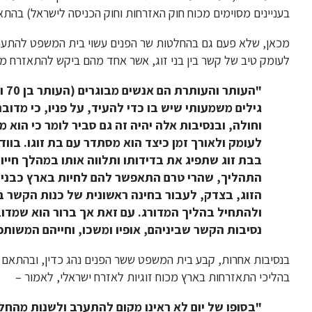
בעניינים מסוימים מכוח חוק האזרחות וחוק הכניסה לישראל) בהתאם
מכאן, שלא פעם גם בהחלטות שר הפנים עשוי בית המשפט להתער
לעומק טיב של קשר בין בני זוג, אשר אחד מהם ביקש להתאזרח מכו
גילים משמעותי שיש בו כדי להעיד, על פניו, כי מדוב
וחולה, ובנסיבות אלה יהיה זה גם סביר לומר כי הוא מ
לעומק ולאורך זמן כיצד הוא מסתדר עם בת זוגו. בוודא
בבת זוג שתפיג את בדידותו ותלווה אותו במהלך חייו
התהליך, שהרי טרם התאפשר להם לחיות בארץ כבני זו
הזוג, בצדק, לעבור בחינה ראשונית של כנות הקשר ב
ולהתחיל בהליך המדורג. עם זאת אך ברור הוא שמדו
נסיבות הקשר שביניהם, אופיו ומשכו, וחייהם המשותפי
בנסיבות אחרות, קבע בית המשפט ששר הפנים נהג כדין, ובהתאם
בהליכי התאזרחות בארץ מכוח זוגיות לאזרח ישראלי, לאמור –
"בסופו של יום לא ראינו מקום להתערב ולשנות מהחל