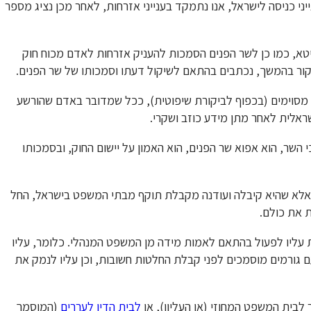
ייני כניסה לישראל, אנו נתמקד בענייני אזרחות, לאחר מכן נציג מספר
א, כמו כן לשר הפנים הסמכות להעניק אזרחות לאדם מכוח חוק
סקור בהמשך, נכתבים בהתאם לשיקול דעתו וסמכותו של שר הפנים.
 מסוימים (בכפוף לביקורת שיפוטית), ככל שמדובר באדם שהורשע
שראלית לאחר מתן מידע כוזב ושקרי.
בענייני אזרחות, קובע סעיף 17 לחוק דנא כי השר, הוא אפוא שר הפנים, הוא האמון על יישום החוק, ובסמכותו
ק, אלא שהיא קיבלה ועודנה מקבלת תוקף מבתי המשפט בישראל, החל
 את כולם.
 עליו לפעול בהתאם לאמות מידה מן המשפט המנהלי. כלומר, עליו
עם גורמים מוסמכים לפני קבלת החלטות חשובות, וכן עליו לנמק את
 לבית המשפט המחוזי (או העליון), או
לבית הדין לעררים
(המוסמך