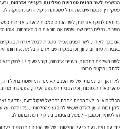
המשפט.
לשר הפנים סמכויות מפליגות בענייני אזרחות
, ובענ
פסקי דין שממחישים את גודל סמכותו ושיקול הדעת המוקנה לו.
בהתאם לחוק האזרחות, לשר הפנים סמכות להעניק אזרחות כפשיט
השבות. נהלים רבים שמיישמים את הוראות חוק האזרחות, אותו נ
אם בכך לא דיי, לשר הפנים אפילו סמכות לבטל אזרחות במקרים
בעבירות טרור וביטחון, וכן במקרה שבו אדם קיבל את אזרחותו הי
לשם השלמת התמונה, 
להתקין תקנות מכוחו.
לא זו אף זו, סמכותו של שר הפנים לא מנויה ומיושמת בחלל רי
מהערכאות הנמוכות, וכלה בבית המשפט העליון, שפסיקתו מחייבת
הכלל הוא, כי לשר הפנים מתחם רחב של שיקול דעת, יחד עם זאת
ליתן זכות טיעון לאדם שעשוי להיפגע מהחלטותיו, עליו להתייעץ 
החלטותיו, וכמובן – לפעול בהגינות, בשיקול דעת ובתום לב.
יחד עם זאת, נעיר כי על החלטותיו של שר הפנים ניתן תמיד לעתור