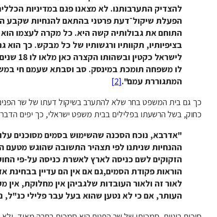
להצדיק התערבותנו. לא מצאנו פגם במדיניות הכללית
–
הפעלת שיקול
דעת פרטני בהתאם להנחיות שקבע השר
התוחם את גבולותיה קשה היא. כל מקרה לעצמו הוא ע
בציפיותיו, תקוותיו ורגשותיו של כל מבקש. כך הוא גם
לישראל כק
לו משפחה תומכת במינסק. סב וסבתא שעמם חי במשך ש
המתגוררת עמם".
[2]
כך גם בית המשפט בחר שלא להתערב בשיקול דעתו של שר הפנים
כחוק, בשל הרשעתו בפלילים בבית משפט ישראלי, כך יפים הדברי
"אדרבא, נוכח הסכנה שהשימוש בסמים מסוכנים עלו
ההנחיות שניתנו לפי תצהיר התשובה שהוגש מטעם המ
הזקוקים לשם כניסה לארץ לאשרת כניסה על-פי החוק
הוראות פקודת הסמים,גם אם אין הם עדיין בבחינת אד
לאור זה ולאור העובדות שלגביהן אין מחלוקת, אין 
העותר, אם כי לא נטען שהוא בעל עבר פלילי כנ"ל, נ
סיכום ביניים, סמכותו של שר הפנים היא סמכות רחבה מאוד, ולא