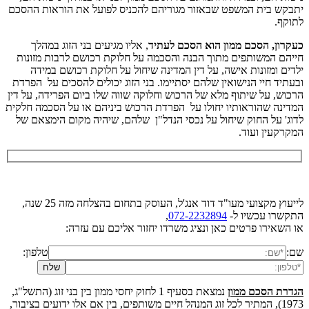
יתבקש בית המשפט שבאזור מגוריהם להכניס לפועל את הוראות ההסכם
לתוקף.
כעקרון, הסכם ממון הוא הסכם לעתיד
, אליו מגיעים בני הזוג במהלך
חייהם המשותפים מתוך הבנה והסכמה על חלוקת רכושם לרבות מזונות
ילדים ומזונות אישה, על דין המדינה שיחול על חלוקת רכושם במידה
ובעתיד חיי הנישואין שלהם יסתיימו. בני הזוג יכולים להסכים על הפרדת
הרכוש, על שיתוף מלא של הרכוש וחלוקה שווה שלו ביום הפרידה, על דין
המדינה שהוראותיו יחולו על הפרדת הרכוש ביניהם או על הסכמה חלקית
לדוג' על החוק שיחול על נכסי הנדל"ן שלהם, שיהיה מקום הימצאם של
המקרקעין ועוד.
לייעוץ מקצועי מעו"ד דוד אנג'ל, העוסק בתחום בהצלחה מזה 25 שנה,
התקשרו עכשיו ל-
072-2232894
,
או השאירו פרטים כאן ונציג משרדו יחזור אליכם עם עזרה:
שם:
טלפון:
הגדרת הסכם ממון
נמצאת בסעיף 1 לחוק יחסי ממון בין בני זוג (התשל"ג,
1973), המתיר לכל זוג המנהל חיים משותפים, בין אם אלו ידועים בציבור,