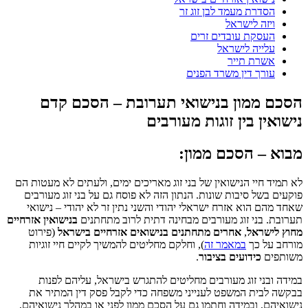
הסדרת מעמד לבן זוג זר
ויזה לישראל
העסקת עובדים זרים
עלייה לישראל
אשרת תייר
עורך דין משרד הפנים
הסכם ממון בנישואי תערובת – הסכם קדם
נישואין בין זוגות מעורבים
מבוא – הסכם ממון:
לא תמיד חיי הנישואין של בני זוג מאריכים ימים, ולעתים לא מעטות הם
פוקעים בשל סיבות שונות. הנתון הזה לא פוסח גם על בני זוג מעורבים
שאחד מהם הוא אזרח ישראלי יהודי והשני נתין זר לא יהודי – נישואי
תערובת. בני זוג מעורבים מבחינה דתית לרוב מתחתנים
בנישואין אזרחיים
מחוץ לישראל
,
אחרים מתחתנים בנישואים אזרחיים בישראל
(פירוט
מורחב על כך
במאמר זה
), וחלקם מחליטים להמשיך לקיים חיי זוגיות
משותפים
כידועים בציבור
.
במידה ובני זוג מעורבים מחליטים להתגרש בישראל, עליהם לפנות
בבקשה לבית המשפט לענייני משפחה כדי לקבל פסק דין המתיר את
נישואיהם, ובמידה וחתמו גם על הסכם ממון לפני או במהלך נישואיהם,