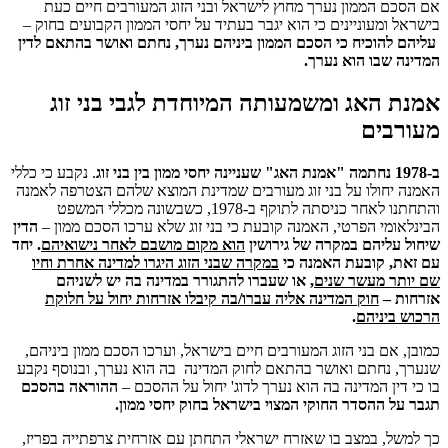
אם הסכם הממון נערך מחוץ לישראל ובני הזוג המעורבים חיים כעת
בישראל ומעוניינים כי הוא יגבר בעתיד על יחסי הממון הקבועים בחוק –
עליהם להוכיח כי הסכם הממון ביניהם נערך, נחתם ואושר בהתאם לדין
המדינה שבו הוא נערך.
אמנת האג ומשמעותה המיוחדת לגבי בני זוג
מעורבים
ב-1978 נחתמה "אמנת האג" שעניינה יחסי ממון בין בני זוג
. נקבע כי כללי
האמנה יחולו על בני זוג מעורבים שמדינת המוצא שלהם הצטרפה לאמנה
והתחתנו לאחר כניסתה לתוקף ב-1978, כשבשונה מכללי המשפט
הבינלאומי הפרטי, האמנה קובעת כי בני זוג שלא ערכו הסכם ממון –
הדין
שיחול עליהם במקרה של גירושין
הוא מקום מושבם לאחר נישואיהם
. יחד
עם זאת, קובעת האמנה כי
במקרה שבני הזוג היגרו למדינה אחרת וחיו
שם יותר מעשר שנים
, או שעברו להתגורר במדינה בה יש לשניהם
אזרחות –
חוק המדינה אליה עברו/בה קיבלו אזרחות יחול על חלוקת
הרכוש ביניהם
.
כמובן, אם בני הזוג המעורבים חיים בישראל, וערכו הסכם ממון ביניהם,
שנערך, נחתם ואושר בהתאם לחוק המדינה בה הוא נערך, ובנוסף נקבע
בו כי דין המדינה בה הוא נערך לדוג' יחול על ההסכם –
ההוראה בהסכם
תגבר על ההסדר החוקי המצוי בישראל בחוק יחסי ממון.
כך למשל, במצב בו שאזרח ישראלי התחתן עם אזרחית צרפתייה בפריז,