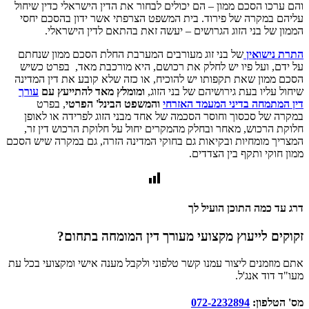
והם ערכו הסכם ממון – הם יכולים לבחור את הדין הישראלי כדין שיחול
עליהם במקרה של פירוד. בית המשפט הצרפתי אשר ידון בהסכם יחסי
הממון של בני הזוג הגרושים – יעשה זאת בהתאם לדין הישראלי.
התרת נישואין
של בני זוג מעורבים המערבת החלת הסכם ממון שנחתם
על ידם, ועל פיו יש לחלק את רכושם, היא מורכבת מאד, בפרט כשיש
הסכם ממון שאת תקפותו יש להוכיח, או כזה שלא קובע את דין המדינה
שיחול עליו בעת גירושיהם של בני הזוג,
ומומלץ מאד להתייעץ עם
עורך
דין המתמחה בדיני המעמד האזרחי
והמשפט הבינל' הפרטי
, בפרט
במקרה של סכסוך וחוסר הסכמה של אחד מבני הזוג לפרידה או לאופן
חלוקת הרכוש, מאחר ובחלק מהמקרים יחול על חלוקת הרכוש דין זר,
המצריך מומחיות ובקיאות גם בחוקי המדינה הזרה, גם במקרה שיש הסכם
ממון חוקי ותקף בין הצדדים.
דרג עד כמה התוכן הועיל לך
זקוקים לייעוץ מקצועי מעורך דין המומחה בתחום?
אתם מוזמנים ליצור עמנו קשר טלפוני ולקבל מענה אישי ומקצועי בכל עת
מעו"ד דוד אנג'ל.
מס' הטלפון:
072-2232894