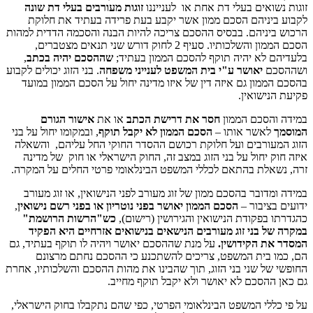
זוגות נשואים בעלי דת אחת או לענייננו
זוגות מעורבים בעלי דת שונה
לקבוע ביניהם הסכם ממון אשר יקבע בעת פרידה בעתיד את חלוקת
הרכוש ביניהם. בבסיס ההסכם צריכה להיות הבנה והסכמה הדדית למהות
הסכם הממון והשלכותיו. סעיף 2 לחוק דורש שני תנאים מצטברים,
בלעדיהם לא יהיה תוקף להסכם הממון בעתיד;
שההסכם יהיה בכתב
,
ושההסכם
יאושר ע"י בית המשפט לענייני משפחה
. בני הזוג יכולים לקבוע
בהסכם הממון גם איזה דין של איזו מדינה יחול על הסכם הממון במועד
פקיעת הנישואין.
במידה והסכם הממון
חסר את
דרישת הכתב
או את
אישור הגורם
המוסמך
לאשר אותו –
הסכם הממון לא יקבל תוקף
, ובמקומו יחול על בני
הזוג המעורבים ועל חלוקת רכושם ההסדר החוקי החל עליהם, והשאלה
איזה חוק יחול על בני הזוג במצב זה, החוק הישראלי או חוק של מדינה
זרה, נשאלת בהתאם לכללי המשפט הבינלאומי פרטי החלים על המקרה.
במידה ומדובר בהסכם ממון של זוג מעורב לפני הנישואין, או זוג מעורב
ידועים בציבור –
הסכם הממון יאושר בפני נוטריון או בפני רשם נישואין
,
כהגדרתו בפקודת הנישואין והגירושין (רישום),
כש"הרשות הרושמת"
במקרה של בני זוג מעורבים הנישאים בנישואים אזרחיים היא הפקיד
המסדר את הקידושין.
על מנת שההסכם יאושר ויהיה לו תוקף בעתיד, גם
הם, כמו בית המשפט, צריכים להשתכנע כי ההסכם נחתם מרצונם
החופשי של שני בני הזוג, תוך שהבינו את מהות ההסכם והשלכותיו, אחרת
גם כאן ההסכם לא יאושר ולא יקבל תוקף מחייב.
על פי כללי המשפט הבינלאומי הפרטי, כפי שהם נתקבלו בחוק הישראלי,