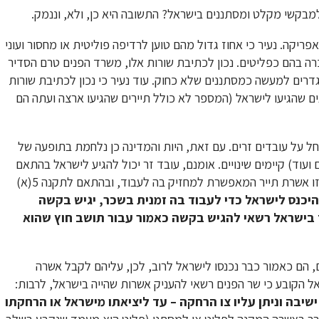
למבקשי מקלט ומסתננים בישראל? התשובה היא כן, ולא, וננמק.
יקה. נעיר כי אחוז גדול מהם טוען לרדיפה פוליטית או מחסור ועוני
ה בהם כפליטים. נכון לכתיבת שורות אלו, משרד הפנים טרם הסדיר
דרים למעשה כמסתננים שלא כחוק. עוד נעיר כי נכון לכתיבת שורות
מצאי משרד הפנים יש בישראל לערך 60,000 מסתננים שהגיעו לישראל (המספר לא כולל תיירים שהגיעו ארצה ועתה הם
ל על עובדים זרים. עם זאת, היות והמדינה כן נלחמת בתופעה של
עוד) קיימים שינויים. אומנם, עובד זר יכול להגיע לישראל בהתאם
לחוק עובדים זרים, ולעבוד בישראל בהתאם לאשרה הנקראת ב\1 זו אשרת תייר המאפשרת למחזיק בה לעבוד, ובהתאם לתקנה 5(א)
כנס לישראל כדי לעבוד בה זמנית בשכר, יגיש בקשה
מסוג ב/1 (עובד זמני); מעביד בישראל רשאי להגיש בקשה כאמור עבור תושב חוץ שהוא
ם, הם כאמור כבר נכנסו לישראל לרוב, לכן, עליהם לקבל אשרה
 ישיבה וניתן עליו צו הרחקה – עד ליציאתו מישראל או הרחקתו