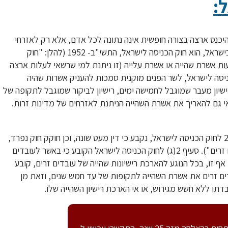
:
יכנס ארצה בצורה חופשית אינה נתונה לכל אדם, אלא רק לאזרחי
ישראל, כך בכל מדינה כמעט. הדין המסדיר את הכניסה והשהייה בישראל, הוא חוק הכניסה לישראל, התשי"ב- 1952 (להלן: "חוק
ת אשרת שהייה או אשרת עלייה (זו ניתנת למי שרשאי לעלות ארצה
יסה לישראל, לשר הפנים מוקנית סמכות להעניק אשרות שהיה
רשאי להעניק רישיון מעבר שמוגבל לחמישה ימים, רישיון לביקור שמוגבל לתקופה של
אי גם להאריך את אשרת השהייה הניתנת לאזרחים של מדינות זרות.
באשר לעובדים זרים, הדין שונה במעט, שכן בין החריגים של סעיף 2 לחוק הכניסה לישראל, נקבע כי דין מעט שונה, וכן חוקק חוק נפרד,
חוק הנקרא חוק עובדים זרים, התשנ"א- 1991 (להלן: "חוק עובדים זרים"). סעיף 2(ג) לחוק הכניסה לישראל הקובע כי באשר לעובדים
אף זו, בכל הנוגע להארכת רישיונות שהייה של עובדים זרים, קובע
עובדים זרים את אשרת השהייה לתקופות של עד חמש שנים, וזאת מן
תו ללא חשש מגירוש, או אי הארכת רישיון השהייה שלו.