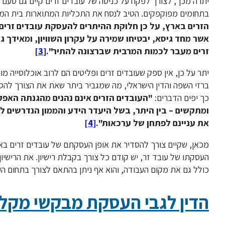
יתרה מכך, לצורך לפקח על כניסה של עובדים זרים קיים גם טעם ב
בתחומים מפוקפקים. הטיב לנסח את התכליות המתוארות בית המש
הזרים בארץ, על כן חלוקת ההיתרים להעסקת עובדים זרים 
אשר מחד גיסא, יבטיחו שמירה על עקרון השוויון, ומאידך
זרים מעבר לכמות המרבית שברצונה להתיר".
[3]
יתר על כן, אין ספק שעובדים זרים ופליטים הם לרוב אוכלוסייה מ
ברזי השפה והדין הישראלי, מה שמגביר ביתר שאת את הצורך להסד
כך יפים הדברים:
"העובדים הזרים אינם נהנים מהגנתה האפק
ומתקשים – בין היתר, בשל היעדר הידע והממון הנדרשים ל
את עניינם לפתחן של ערכאות".
[4]
מכאן, שקיים צורך להסדיר את אופן העסקתם של עובדים זרים באופ
העסקתו של עובד זר, יש קודם כל צורך בקבלת רישיון. את הרישיו
כולל גם את מקום העבודה, והוא אף ניתן בהתאם לצורך בתחום הע
הדין לגבי העסקת מבקשי מקל