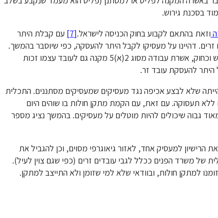
דובר באשרה המקנה לפליט או למסתנן (פליט הוא מעמד שנקבע בשלב
וד בסכנת גירוש.
ה
וזאת בהתאם לקבוע בחוק הכניסה לישראל.
[7]
עם קבלת היתר
זרים. דהיינו על מעסיקו לקבל היתר להעסקה, כפי שיוסבר בהמשך.
כמו כן, בניגוד לדין הרלוונטי לעובדים זרים המגיעים לישראל מראש וכחוק, אשרת עבודה מסוג 2(א)5 מקנה גם לעובד עצמו זכות
 היתר להעסקת עובד זר.
הייתה שלא לבצע אכיפה נגד מעסיקים שמעסיקים מסתננים. התכלית
ללא תעסוקה. עם זאת, עם הקמת מתקן חולות בו שוהים היום
אוד גבוה שיכולים להיות מוטלים על מעסיקים. בהמשך נציג מספר
ת הרישיון למעסיק אחד, לאזור גיאוגרפי מסוים, וכן להגביל את
 של משרד הפנים ככלל לגבי עובדים זרים (כפי שגם צוין לעיל).
ומנו למתקן חולות, ובוודאי שלא למי שזומן ולא התייצב למתקן.