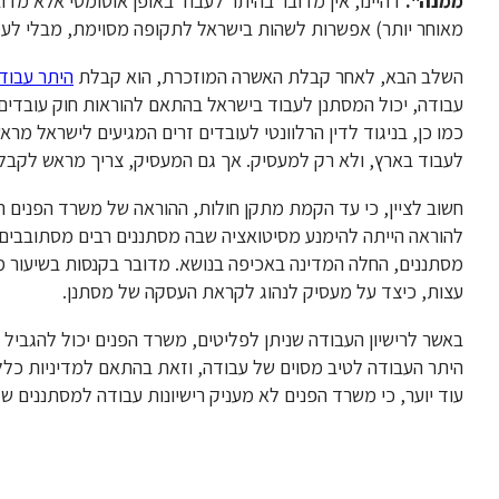
ממנה"
.
דהיינו, אין מדובר בהיתר לעבוד באופן אוטומטי אלא מ
מאוחר יותר) אפשרות לשהות בישראל לתקופה מסוימת, מבלי לעמ
השלב הבא, לאחר קבלת האשרה המוזכרת, הוא קבלת
היתר עבוד
עבודה, יכול המסתנן לעבוד בישראל בהתאם להוראות חוק עובדים 
לעבוד בארץ, ולא רק למעסיק. אך גם המעסיק, צריך מראש לקבל
חשוב לציין, כי עד הקמת מתקן חולות, ההוראה של משרד הפנים 
להוראה הייתה להימנע מסיטואציה שבה מסתננים רבים מסתובבים 
מסתננים, החלה המדינה באכיפה בנושא. מדובר בקנסות בשיעור מ
עצות, כיצד על מעסיק לנהוג לקראת העסקה של מסתנן.
באשר לרישיון העבודה שניתן לפליטים, משרד הפנים יכול להגביל א
היתר העבודה לטיב מסוים של עבודה, וזאת בהתאם למדיניות כללית
עוד יוער, כי משרד הפנים לא מעניק רישיונות עבודה למסתננים שז