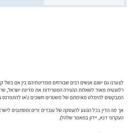
Primary
העסקת עובדים זרים ו
Sidebar
המשפטי השלם
לצערנו גם ישנם אנשים רבים שבורחים ממדינותיהם בין אם בשל קי
רלוונטית מאוד לשאלות ההגירה המטרידות את מדינת ישראל, שיד
המבקשים להימלט מאימתם של משטרים חשוכים ו\או להתפרנס ב
אך מה הדין בכל הנוגע להעסקה של עובדים זרים ומסתננים לישרא
העקרוני דנא, יידון במאמר שלהלן.