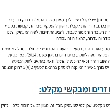
 מסתנן) יש לקבל רישיון לכך מאת משרד התמ"ת. החוק קובע כי
ן בכתב. הדרישות לקבלת רישיון להעסקת עובד זר, קבועות בסעיף
ודות העובד הזר אמור לעבוד, להציג התחייבות לפיה המעסיק ישלם
דה והיעדרות, להציג חוזה עבודה.
מגיע העובד הזר, המעיד כי העובד המבוקש לא חולה במחלה מסוימת
או מחלה נגיפית שעשויה לפגוע בשלום ובבריאות הציבור (ההוראה דנא התווספה לחוק עובדים זרים בתיקון משנת 2014). כמו כן, על
העובד הזר זכאי להיכנס לישראל, וזאת בהתאם לחוק הכניסה
לישראל שהוזכר לעיל. ככל שמדובר במסתנן, כפי שהסברנו לעיל, יש צורך באישור המוקנה למסתנן בהתאם לסעיף 2(א)5 לחוק הכניסה
 זרים ומבקשי מקלט:
 מקלט), שכן למי שמעסיק עובד זר, מגוון רב של חובות כלפיו. להלן