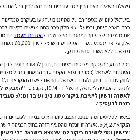
נשאלת השאלה האם הדין לגבי עובדים זרים זהה לדין בכל הנוגע 
בישראל כיום יש מספר רב של מסתננים שהגיעו בעיקרם ממדינות אפר
כבד בארצותיהם, וכפועל יוצא חלק ניכר מהם מגישים בקשות להכר
את מעמדם של עיקר המהגרים הללו שעד ל
הסדרת מעמד
הם מוג
אלו, על פי מ
נמצאים ללא אשרת שהיה כחוק).
בכל הנוגע להעסקת פליטים ומסתננים, הדין לכאורה דומה לדין הח
הסתננות לישראל (כמו לדוגמא: הקמת גדר הביטחון בגבול מצריים ו
לתקנות הכניסה לישראל, התשל"ד- 1974, נקבע כי:
"המבקש להי
לאשרה ורשיון לישיבת ביקור 
רוצה להעסיק".
באשר לפליטים ומסתננים, המצב כיום הוא כי בניגוד לעובדים זרי
הנקראת 2(א)5. אשרה זו יונקת מהסעיף הזהה בחוק הכניסה לישראל הקובע כי שר הפנים רשאי להעניק אשרות שהייה בישראל, לרבות:
"
רישיון זמני לישיבת ביקור למי שנמצא בישראל בלי רישיון