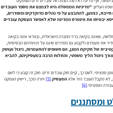
יטחוני, אף מדינה לא רוצה הצפה של עובדים זרים העוסקים
פט העליון:
"מדיניות הממשלה היא לצמצם את מספר העובדים
חייבת, כנטען, להתבצע על פי נהלים מדוקדקים ומסודרים,
 גיסא יבטיחו את אינטרס המדינה שלא לאפשר העסקת עובדים
וחלשת, שאינה בקיאה ברזי החברה הישראלית, ובוודאי אינה בקיאה
יר את מעמדם ולקבוע גם הסדרים שיגנו על זכויותיהם הבסיסיות,
טיבית של חקיקת המגן, הם חשופים להתעמרות, ניצול ועושק
צורך ניהול הליך משפטי, והתלות הרבה במעסיקיהם, להביא
ן ספציפי. לשם כך, קיים חוק עובדים זרים. חוק זה קובע כי לשם
ן, לא מקבל העובד הזר אלא
המעסיק
.
[5]
יתרה מכך, רישיון העסקה
בודה הספציפי.
[6]
ט ומסתננים