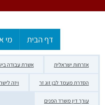
Foote
Skip
Skip
Skip
Skip
to
to
to
to
חיפוש
content
primary
primary
footer
navigation
sidebar
דף הבית
מי א
אזרחות ישראלית
אשרת עבודה ביש
הסדרת מעמד לבן זוג זר
ויזה לישר
עורך דין משרד הפנים